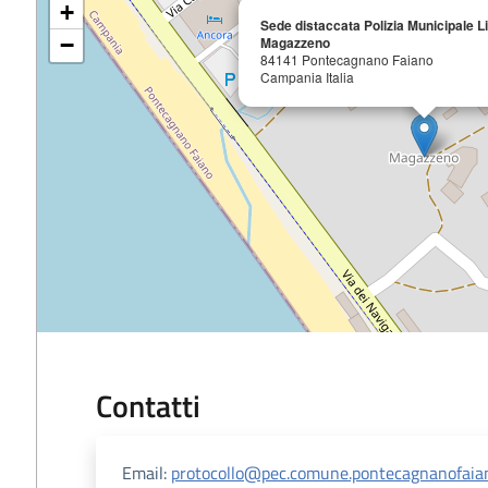
+
Sede distaccata Polizia Municipale L
−
Magazzeno
84141 Pontecagnano Faiano
Campania Italia
Contatti
Email:
protocollo@pec.comune.pontecagnanofaiano