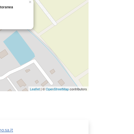
×
itoranea
Leaflet
| ©
OpenStreetMap
contributors
.sa.it