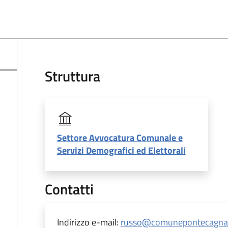
Struttura
Settore Avvocatura Comunale e
Servizi Demografici ed Elettorali
Contatti
Indirizzo e-mail:
russo@comunepontecagnano