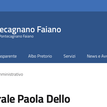
ecagnano Faiano
 Pontecagnano Faiano
asparente
Albo Pretorio
Servizi
News e Avv
ministrativo
ale Paola Dello