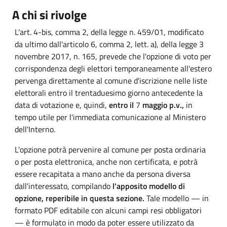
A chi si rivolge
L'art. 4-bis, comma 2, della legge n. 459/01, modificato
da ultimo dall'articolo 6, comma 2, lett. a), della legge 3
novembre 2017, n. 165, prevede che l'opzione di voto per
corrispondenza
degli elettori
temporaneamente
all'estero
pervenga direttamente al
comune
d'iscrizione nelle liste
elettorali entro il trentaduesimo giorno antecedente la
data di votazione e, quindi,
entro
il
7
maggio p.v.,
in
tempo utile per l'immediata comunicazione al Ministero
dell'Interno.
L'opzione
potrà
pervenire
al
comune
per
posta
ordinaria
o
per
posta
elettronica, anche non
certificata, e
potrà
essere
recapitata a
mano
anche
da
persona diversa
dall'interessato,
compilando
l'apposito modello
di
opzione,
reperibile in questa sezione.
Tale modello — in
formato PDF editabile con alcuni campi resi obbligatori
— è formulato in modo da poter essere utilizzato da