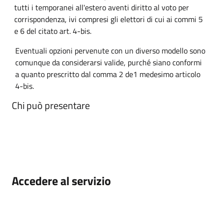
tutti i temporanei all'estero aventi diritto al
voto
per
corrispondenza,
ivi
compresi gli
elettori
di
cui
ai
commi 5
e
6
del
citato
art.
4-bi
s
.
Eventuali opzioni pervenute con un diverso modello sono
comunque da considerarsi
valide,
purché
siano
conformi
a
quanto
prescritto
dal
comma
2
de1
medesimo articolo
4-
b
is.
Chi può presentare
Accedere al servizio