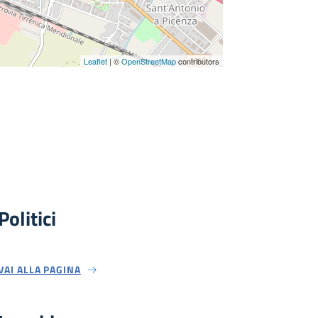
Leaflet
| ©
OpenStreetMap
contributors
Politici
VAI ALLA PAGINA