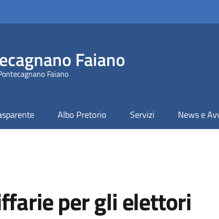
ecagnano Faiano
 Pontecagnano Faiano
asparente
Albo Pretorio
Servizi
News e Avv
farie per gli elettori