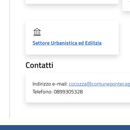
Settore Urbanistica ed Edilizia
Contatti
Indirizzo e-mail:
cocozza@comunepontecagna
Telefono:
0899305328