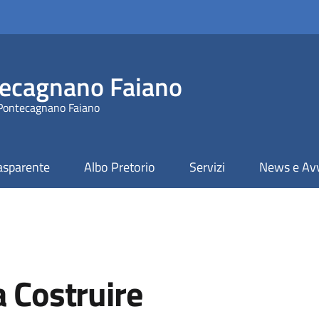
ecagnano Faiano
 Pontecagnano Faiano
asparente
Albo Pretorio
Servizi
News e Avv
a Costruire