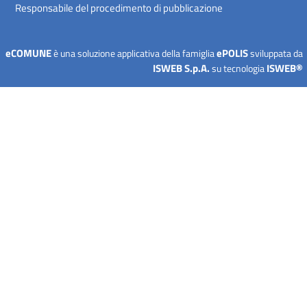
Responsabile del procedimento di pubblicazione
eCOMUNE
ePOLIS
è una soluzione applicativa della famiglia
sviluppata da
ISWEB S.p.A.
ISWEB®
su tecnologia